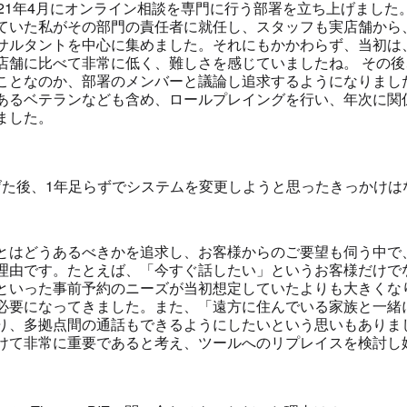
021年4月にオンライン相談を専門に行う部署を立ち上げました
ていた私がその部門の責任者に就任し、スタッフも実店舗から
サルタントを中心に集めました。それにもかかわらず、当初は
店舗に比べて非常に低く、難しさを感じていましたね。 その
ことなのか、部署のメンバーと議論し追求するようになりました
あるベテランなども含め、ロールプレイングを行い、年次に関
ました。
げた後、1年足らずでシステムを変更しようと思ったきっかけは
とはどうあるべきかを追求し、お客様からのご要望も伺う中で
理由です。たとえば、「今すぐ話したい」というお客様だけで
といった事前予約のニーズが当初想定していたよりも大きくな
必要になってきました。また、「遠方に住んでいる家族と一緒
り、多拠点間の通話もできるようにしたいという思いもありま
けて非常に重要であると考え、ツールへのリプレイスを検討し