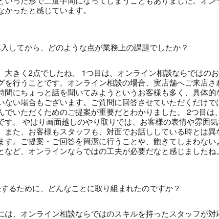
といった形で二度手間になってしまうこともありました。オン
なかったと感じています。
導入してから、どのような点が業務上の課題でしたか？
、大きく2点でしたね。 1つ目は、オンライン相談ならではの
グを行うことです。オンライン相談の場合、実店舗へご来店さ
時間にちょっと話を聞いてみようというお客様も多く、具体的
いない場合もございます。ご質問に回答させていただくだけで
んでいただくためのご提案が重要だとわかりました。 2つ目は
です。 やはり画面越しのやり取りでは、お客様の表情や雰囲
。また、お客様もスタッフも、対面でお話ししている時とは異
ます。ご提案・ご回答を簡潔に行うことや、飽きてしまわない
となど、オンラインならではの工夫が必要だなと感じましたね
決するために、どんなことに取り組まれたのですか？
には、オンライン相談ならではのスキルを持ったスタッフが対