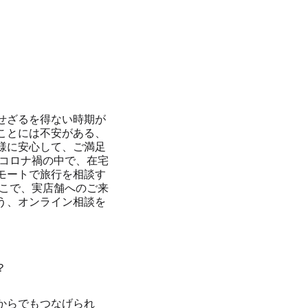
せざるを得ない時期が
ことには不安がある、
様に安心して、ご満足
くコロナ禍の中で、在宅
モートで旅行を相談す
そこで、実店舗へのご来
う、オンライン相談を
？
からでもつなげられ