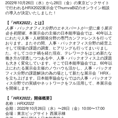
2022年10⽉26⽇（⽔）から28⽇（⾦）の東京ビックサイト
で行われるHRX2022展示会でThumvaBIZのオンライン相談
の導入が決定いたしました！
【「
HRX2022
」とは】
人事・バックオフィス分野のエキスパートが一堂に集う展示
会を初開催
。本展示会の主催の日本能率協会では、40年以上
にわたり人事・人材開発分野の専門カンファレンスを行って
おります。またその間、人事・バックオフィス分野の経営上
そして現場の課題の調査、ヒアリングも行ってまいりまし
た。そしてコロナ禍を経た現在、テレワークをはじめ新たな
働き方が浸透しつつある中、人事・バックオフィス上の課題
も大きく変化しています。そこで日本能率協会では、60年以
上にわたる展示会主催のノウハウも活かし、人事・バックオ
フィス分野の課題解決の為の場として新たな展示会「HRX」
を立ち上げます。日本能率協会ならではの人事・バックオフ
ィス分野での実績やネットワークをフル活用して、本展示会
を開催します。
【「
HRX2022
」開催概要】
名称：
HRX2022
会期：2022年10⽉26⽇（⽔）〜28⽇（⾦）10:00〜17:00
会場：東京ビッグサイト 西展示棟