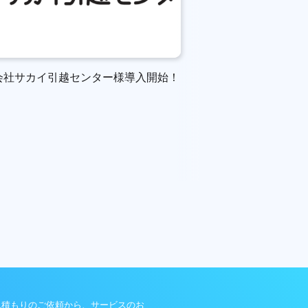
会社サカイ引越センター様導入開始！
パークタワー勝どきミ
開始！
見積もりのご依頼から、サービスのお