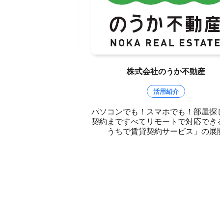
旅行リテイリング
株式会社のうか不動産
タビュー
活用紹介
の予約。日本旅行リテ
パソコンでも！スマホでも！部屋探
 BIZ活用法「対面と同
契約まですべてリモートで対応でき
ケーションが取れる」
うちで賃貸契約サービス」の展