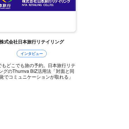
株式会社日本旅行リテイリング
株式会社の
インタビュー
活用
でもどこでも旅の予約。日本旅行リテ
パソコンでも！スマ
ングのThumva BIZ活用法「対面と同
契約まですべてリモ
覚でコミュニケーションが取れる」
うちで賃貸契約